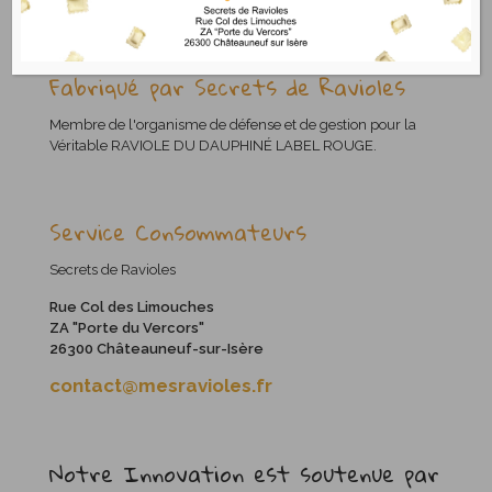
Fabriqué par Secrets de Ravioles
Membre de l'organisme de défense et de gestion pour la
Véritable RAVIOLE DU DAUPHINÉ LABEL ROUGE.
Service Consommateurs
Secrets de Ravioles
Rue Col des Limouches
ZA "Porte du Vercors"
26300 Châteauneuf-sur-Isère
contact@mesravioles.fr
Notre Innovation est soutenue par