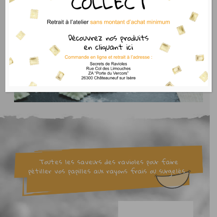
Toutes les saveurs des ravioles pour faire
pétiller vos papilles aux rayons frais ou surgelés...