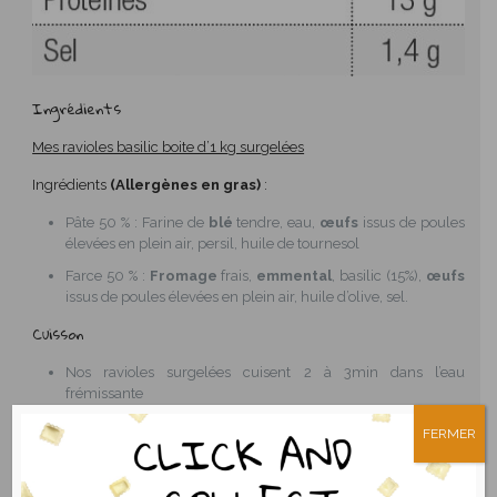
Ingrédients
Mes ravioles basilic boite d’1 kg surgelées
Ingrédients
(Allergènes en gras)
:
Pâte 50 % : Farine de
blé
tendre, eau,
œufs
issus de poules
élevées en plein air, persil, huile de tournesol
Farce 50 % :
Fromage
frais,
emmental
, basilic (15%),
œufs
issus de poules élevées en plein air, huile d’olive, sel.
Cuisson
Nos ravioles surgelées cuisent 2 à 3min dans l’eau
frémissante
FERMER