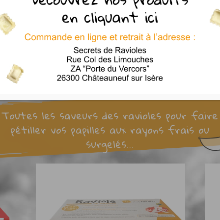
surgelées cuisent 2 à 3min dans l’eau frémissante
Toutes les saveurs des ravioles pour faire
pétiller vos papilles aux rayons frais ou
surgelés...