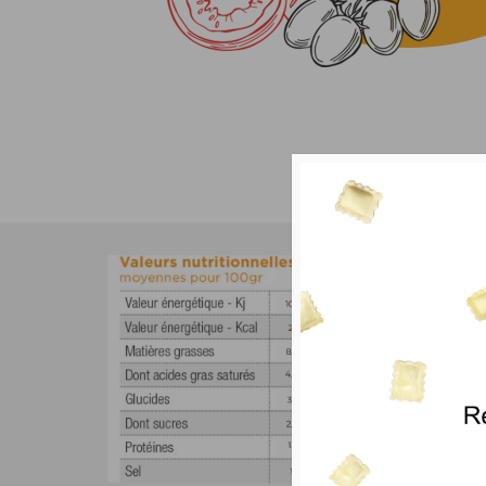
Ingrédient
Mes ravioles natu
Ingrédients
(Alle
Pâte 50 % :
issus de poul
Farce 50%
tomates, huil