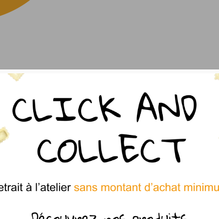
s
re barquette de 240gr fraîche
rgènes en gras)
:
 Farine de
blé
tendre,
purée de tomates
,
œufs
es élevées en plein air, eau, huile d’olive, origan
 :
Fromage
frais,
Emmental
, basilic, purée de
e d’olive, pulpe
d’olive noires
de Nyons AOP, sel