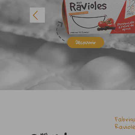
Fabriq
Raviol