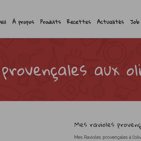
eil
À propos
Produits
Recettes
Actualités
Job
 provençales aux ol
Mes ravioles provenç
Mes Ravioles provençales à l’ol