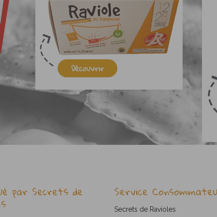
ué par Secrets de
Service Consommateu
es
Secrets de Ravioles