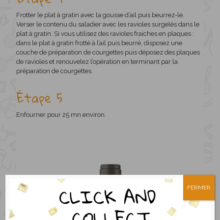
Frotter le plat à gratin avec la gousse d’ail puis beurrez-le.
Verser le contenu du saladier avec les ravioles surgelés dans le
plat à gratin. Si vous utilisez des ravioles fraiches en plaques :
dans le plat à gratin frotté à l’ail puis beurré, disposez une
couche de préparation de courgettes puis déposez des plaques
de ravioles et renouvelez l’opération en terminant par la
préparation de courgettes.
Étape 5
Enfourner pour 25 mn environ.
FERMER